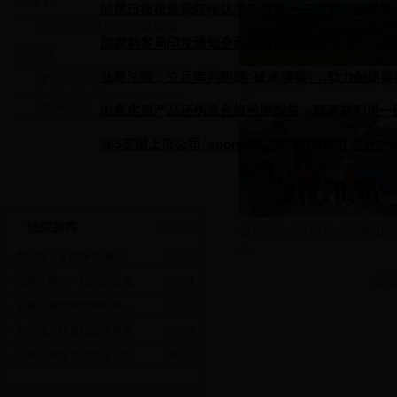
开专栏
汕尾日报报道我院传达学习省第十三次党代会精神
学习习总书记系列重要讲
国家档案局印发通知全面推行机关档案“三合一”制
话精神
汕尾法院：立足审判职能“破冰清毒”，助力创建禁
妇女之家专栏
徒步分会8月22日小漠狮山徒
步
相关规定
出售劣质产品还伪造合格检测报告，商家被判退一
365英国上市公司_sport365_365bet官网注册
助力打造乡村振兴“汕尾样板”
法院新闻
更多>>
徒步分会8月22日小漠狮山徒
步
· 市法院：全面深化“规范
03-03
首
· 汕尾法院：一站式诉讼服
02-24
· 主要办案指标稳中有升，
12-14
· 市中级法院进校园开展普
09-20
· 汕尾日报报道我院传达学
06-08