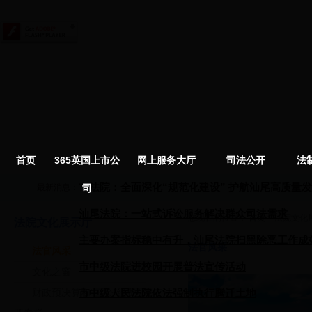
首页
365英国上市公
网上服务大厅
司法公开
法
市法院：全面深化“规范化建设” 护航汕尾高质量
最新消息：
司
汕尾法院：一站式诉讼服务解决群众司法需求
您现在的位置：
首页
> 法院文化
法院文化展示厅
主要办案指标稳中有升，汕尾法院扫黑除恶工作成
法官风采
法官风采
市中级法院进校园开展普法宣传活动
文化之窗
财政预决算和“三公”经费公
市中级人民法院依法强制执行腾迁土地