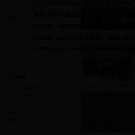
开专栏
汕尾日报报道我院传达学习省第十三次党代会精神
学习习总书记系列重要讲
国家档案局印发通知全面推行机关档案“三合一”制
话精神
汕尾法院：立足审判职能“破冰清毒”，助力创建禁
妇女之家专栏
全市法院院长会议
相关规定
出售劣质产品还伪造合格检测报告，商家被判退一
365英国上市公司_sport365_365bet官网注册
助力打造乡村振兴“汕尾样板”
法院新闻
更多>>
青春暖冬·365英国上市公司
· 市法院：全面深化“规范
03-03
_sport365_365bet官网注册
· 汕尾法院：一站式诉讼服
02-24
户青年文明号
· 主要办案指标稳中有升，
12-14
· 市中级法院进校园开展普
09-20
· 汕尾日报报道我院传达学
06-08