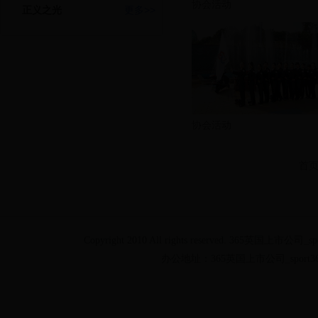
协会活动
正义之光
更多>>
协会活动
首
Copyright
2010 All rights reserved. 365英国上
办公地址：365英国上市公司_sport3